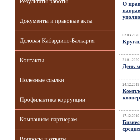
Результаты работы
О прав
напра
уполн
Документы и правовые акты
03.03.2020
Деловая Кабардино-Балкария
Круглы
Контакты
21.01.2020
День м
Полезные ссылки
24.12.2019
Компле
коопе
Профилактика коррупции
17.12.2019
Компаниям-партнерам
Бизнес
средне
Вопросы и ответы