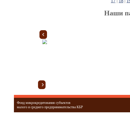
17
|
18
|
1
Наши п
‹
›
Фонд микрокредитования субъектов
малого и среднего предпринимательства КБР