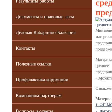
сре
Результаты работы
пре
Документы и правовые акты
Минэкон
Деловая Кабардино-Балкария
материа
предпри
Контакты
поддержк
Материал
Полезные ссылки
среднее
предпри
«Эффекти
Профилактика коррупции
Ознакоми
Компаниям-партнерам
Матери
1. ФП МС
Вопросы и ответы
2. Льгот