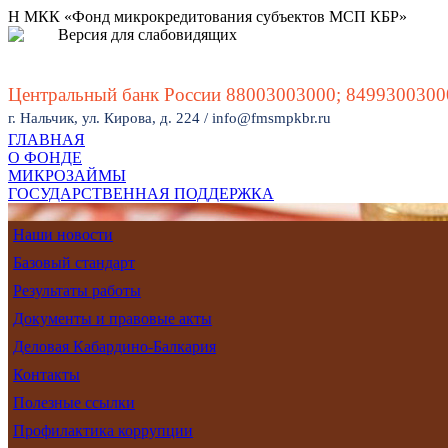
Н МКК «Фонд микрокредитования субъектов МСП КБР»
Версия для слабовидящих
Центральный банк России 88003003000; 8499300300
г. Нальчик, ул. Кирова, д. 224 / info@fmsmpkbr.ru
ГЛАВНАЯ
О ФОНДЕ
МИКРОЗАЙМЫ
ГОСУДАРСТВЕННАЯ ПОДДЕРЖКА
Ставка от 7% до 18% годовых
Наши новости
Базовый стандарт
Результаты работы
Документы и правовые акты
Деловая Кабардино-Балкария
Контакты
Полезные ссылки
Профилактика коррупции