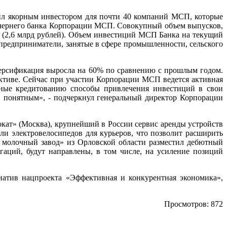
л якорным инвестором для почти 40 компаний МСП, которые
чернего банка Корпорации МСП. Совокупный объем выпусков,
да (2,6 млрд рублей). Объем инвестиций МСП Банка на текущий
предприниматели, занятые в сфере промышленности, сельского
ерсификация выросла на 60% по сравнению с прошлым годом.
ективе. Сейчас при участии Корпорации МСП ведется активная
вные кредитованию способы привлечения инвестиций в свои
 понятным», - подчеркнул генеральный директор Корпорации
кат» (Москва), крупнейший в России сервис аренды устройств
ли электровелосипедов для курьеров, что позволит расширить
 молочный завод» из Орловской области разместил дебютный
аций, будут направлены, в том числе, на усиление позиций
атив нацпроекта «Эффективная и конкурентная экономика»,
Просмотров: 872