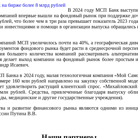
В 2024 году МСП Банк выступи
 компаний впервые вышли на фондовый рынок при поддержке до
блей, что более чем в три раза превышает показатель 2023 го
ными инвестициями и помощи в организации выпуска обращались 
омпаний МСП увеличилось почти на 40%, а географическая див
рументов фондового рынка будет расти в среднесрочной персп
ия большего количества компаний рассматривать альтернати
ия делает выход компании на фондовый рынок более простым и
андр Исаевич.
 Банка в 2024 году, малая технологичная компания «Мой Само
мере 160 млн рублей направлено на закупку собственной моде
ет удовлетворить растущий клиентский спрос. «Михайловский
н рублей. Средства, привлеченные благодаря выпуску облиг
ады, медицинские и другие государственные учреждения).
ва и развитие финансового рынка являются одними из иници
ссии Путина В.В.
Наши партнеры