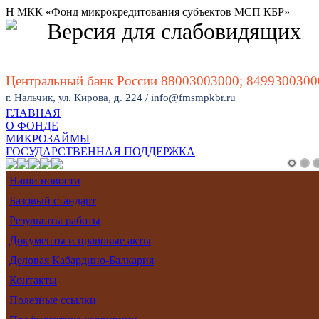
Н МКК «Фонд микрокредитования субъектов МСП КБР»
Версия для слабовидящих
Центральный банк России 88003003000; 8499300300
г. Нальчик, ул. Кирова, д. 224 / info@fmsmpkbr.ru
ГЛАВНАЯ
О ФОНДЕ
МИКРОЗАЙМЫ
ГОСУДАРСТВЕННАЯ ПОДДЕРЖКА
Ставка
Отсутствие
Быстрое
Наши новости
от 7%
скрытых
рассмотрение
Базовый стандарт
до 18%
платежей
годовых
Результаты работы
Документы и правовые акты
Деловая Кабардино-Балкария
Контакты
Полезные ссылки