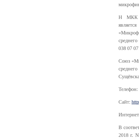
микрофин
Н МКК 
являетс
«Микроф
среднего 
038 07 071
Союз «Ми
среднего 
Сущёвская
Телефон: 
Сайт:
http
Интернет
В соотве
2018 г. 