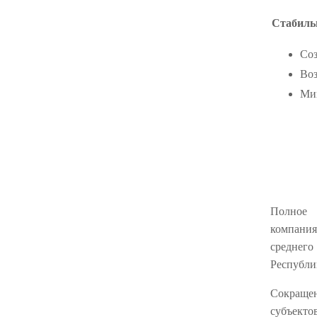
Стабиль
Соз
Воз
Ми
Полное 
компани
среднег
Республи
Сокраще
субъекто