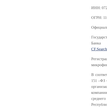
ИНН: 07
ОГРН: 11
Официаль
Государс
Ба
CF.Searc
Регистр
микрофин
В соотве
151 –ФЗ 
организ
компани
среднег
Респуб