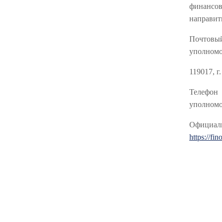
финансо
направит
Почтов
уполномо
119017, г
Телефон
уполномоч
Официа
https://fi