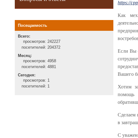
https://cpp
Как мех
деятел
Посещаемость
предприн
Всего:
востребо
просмотров:
242227
посетителей:
204372
Если Вы 
Месяц:
сотрудни
просмотров:
4958
предоста
посетителей:
4881
Вашего б
Сегодня:
просмотров:
1
посетителей:
1
Хотим з
помощь
обративш
Сделаем 
в завтра
С уважен