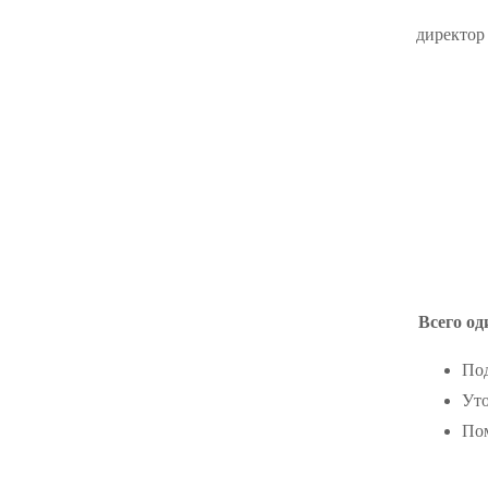
директор
Всего од
Под
Уто
Пом