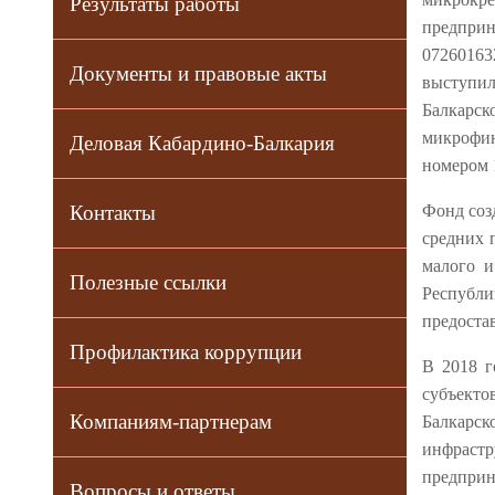
Результаты работы
предприн
07260163
Документы и правовые акты
выступил
Балкар
микрофин
Деловая Кабардино-Балкария
номером 
Фонд соз
Контакты
средних 
малого и
Полезные ссылки
Республ
предоста
Профилактика коррупции
В 2018 г
субъекто
Компаниям-партнерам
Балкар
инфраст
предпри
Вопросы и ответы