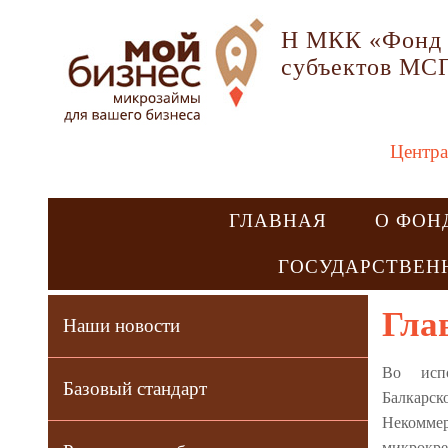
Н МКК «Фонд 
субъектов МС
Центра
ГЛАВНАЯ
О ФОН
ГОСУДАРСТВЕН
Гла
Наши новости
Во испо
Базовый стандарт
Балкарск
Некомм
микрок